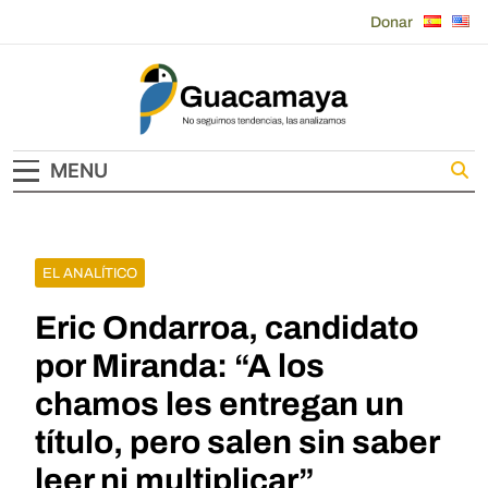
Skip
Donar
to
content
Guacamaya
MENU
EL ANALÍTICO
Eric Ondarroa, candidato
por Miranda: “A los
chamos les entregan un
título, pero salen sin saber
leer ni multiplicar”