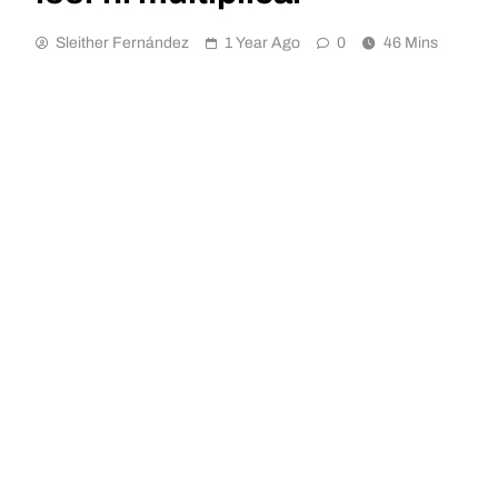
Sleither Fernández
1 Year Ago
0
46 Mins