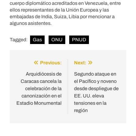
cuerpo diplomático acreditados en Venezuela, entre
ellos representantes de la Unión Europea y las
embajadas de India, Suiza, Libia por mencionar a
algunos asistentes.
Tagged:
Gas
ONU
PNUD
Previous:
Next:
Post
navigation
Arquidiócesis de
Segundo ataque en
Caracas cancela la
el Pacífico y noveno
celebración de la
desde despliegue de
canonización en el
EE. UU. eleva
Estadio Monumental
tensiones en la
región