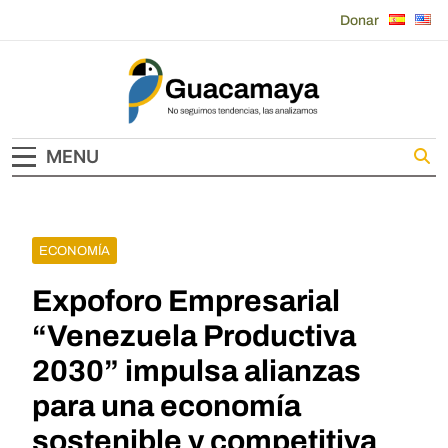
Skip
Donar
to
content
Guacamaya
MENU
ECONOMÍA
Expoforo Empresarial
“Venezuela Productiva
2030” impulsa alianzas
para una economía
sostenible y competitiva