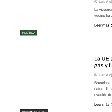
Luis Ale
La vicepre
vecino ha 
Leer más
POLÍTICA
La UE 
gas y f
Luis Ale
Bruselas a
natural li
evasión d
Leer más