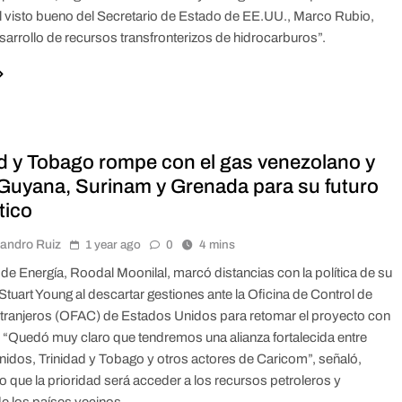
l visto bueno del Secretario de Estado de EE.UU., Marco Rubio,
esarrollo de recursos transfronterizos de hidrocarburos”.
ad y Tobago rompe con el gas venezolano y
 Guyana, Surinam y Grenada para su futuro
tico
jandro Ruiz
1 year ago
0
4 mins
 de Energía, Roodal Moonilal, marcó distancias con la política de su
Stuart Young al descartar gestiones ante la Oficina de Control de
tranjeros (OFAC) de Estados Unidos para retomar el proyecto con
 “Quedó muy claro que tendremos una alianza fortalecida entre
idos, Trinidad y Tobago y otros actores de Caricom”, señaló,
 que la prioridad será acceder a los recursos petroleros y