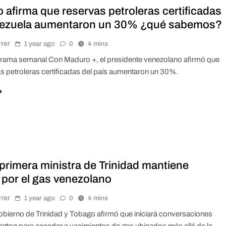
 afirma que reservas petroleras certificadas
ezuela aumentaron un 30% ¿qué sabemos?
rrer
1 year ago
0
4 mins
rama semanal Con Maduro +, el presidente venezolano afirmó que
as petroleras certificadas del país aumentaron un 30%.
primera ministra de Trinidad mantiene
 por el gas venezolano
rrer
1 year ago
0
4 mins
obierno de Trinidad y Tobago afirmó que iniciará conversaciones
gton para acceder a yacimientos de gas ubicados más allá de la