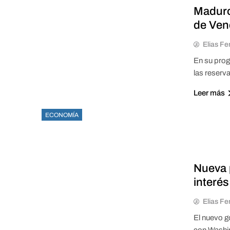
Maduro
de Ven
Elias Fe
En su prog
las reserv
Leer más
ECONOMÍA
Nueva 
interés
Elias Fe
El nuevo g
con Washin