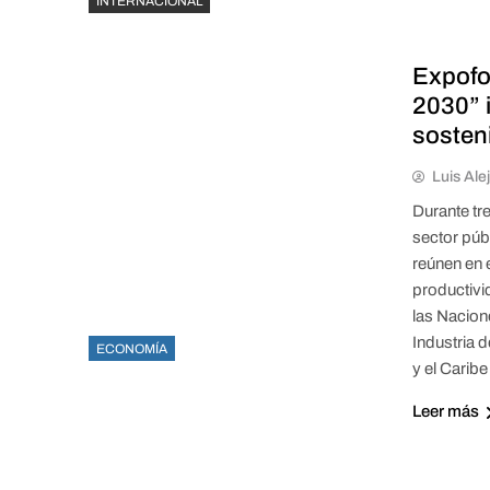
INTERNACIONAL
Expofo
2030” 
sosteni
Luis Ale
Durante tr
sector púb
reúnen en 
productivi
las Nacion
Industria 
ECONOMÍA
y el Caribe
Leer más