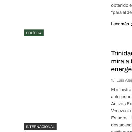
obtenido e
“para el d
Leer más
POLÍTICA
Trinid
mira a
energé
Luis Ale
El ministro
antecesor 
Activos Ex
Venezuela.
Estados Un
destacando
INTERNACIONAL