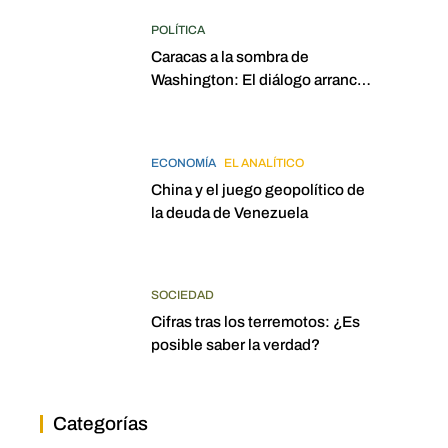
POLÍTICA
Caracas a la sombra de
Washington: El diálogo arrancó
con la mira puesta en
elecciones para 2027
ECONOMÍA
EL ANALÍTICO
China y el juego geopolítico de
la deuda de Venezuela
SOCIEDAD
Cifras tras los terremotos: ¿Es
posible saber la verdad?
Categorías