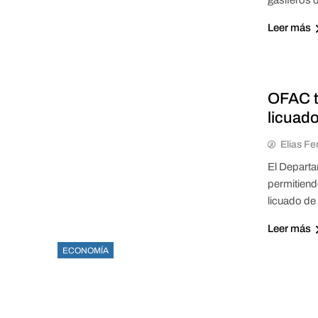
gasíferos 
Leer más
OFAC t
licuad
Elias Fe
El Departa
permitiend
licuado de
Leer más
ECONOMÍA