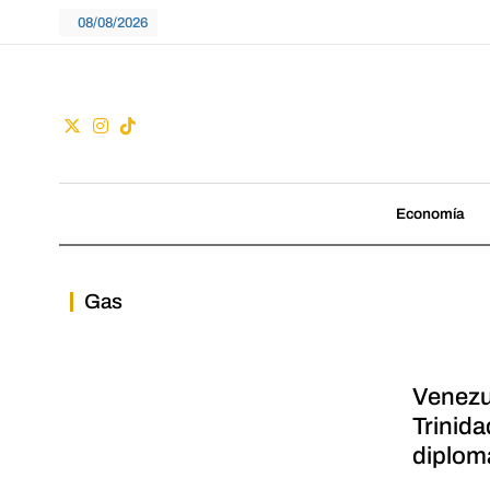
Skip
08/08/2026
to
content
Guac
No seguimos tenden
Economía
Gas
Venezu
Trinid
diplomá