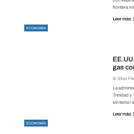
frontera m
Leer más
ECONOMÍA
EE.UU. 
gas co
Elias Fe
La adminis
Trinidad y
sin temor a
Leer más
ECONOMÍA