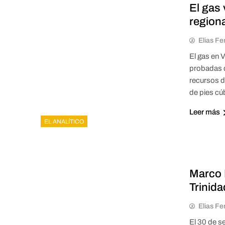
El gas
regiona
Elias Fe
El gas en 
probadas d
recursos d
de pies cú
Leer más
EL ANALÍTICO
Marco 
Trinid
Elias Fe
El 30 de s