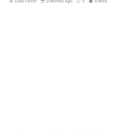
Elias Ferrer
9 Months Ago
0
6 Mins