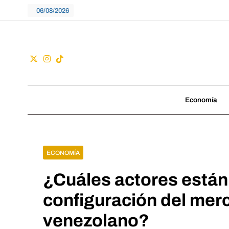
Skip
06/08/2026
to
content
Guac
No seguimos tenden
Economía
ECONOMÍA
¿Cuáles actores están
configuración del mer
venezolano?