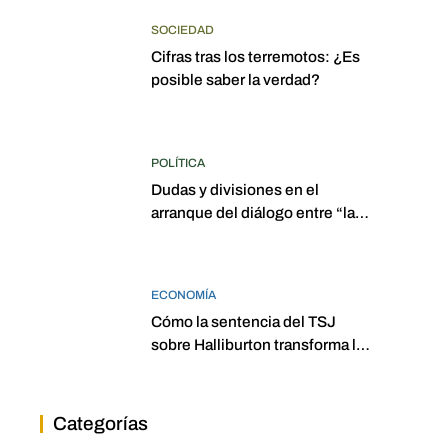
SOCIEDAD
Cifras tras los terremotos: ¿Es
posible saber la verdad?
POLÍTICA
Dudas y divisiones en el
arranque del diálogo entre “las
dos Asambleas”
ECONOMÍA
Cómo la sentencia del TSJ
sobre Halliburton transforma la
jurisprudencia en el petróleo
venezolano
Categorías