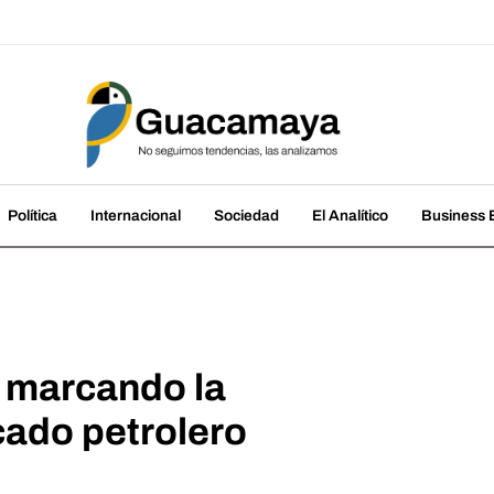
amaya
cias, las analizamos
Política
Internacional
Sociedad
El Analítico
Business B
 marcando la
cado petrolero