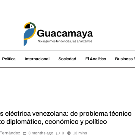
amaya
cias, las analizamos
Política
Internacional
Sociedad
El Analítico
Business B
is eléctrica venezolana: de problema técnico
to diplomático, económico y político
r Fernández
3 months ago
0
13 mins