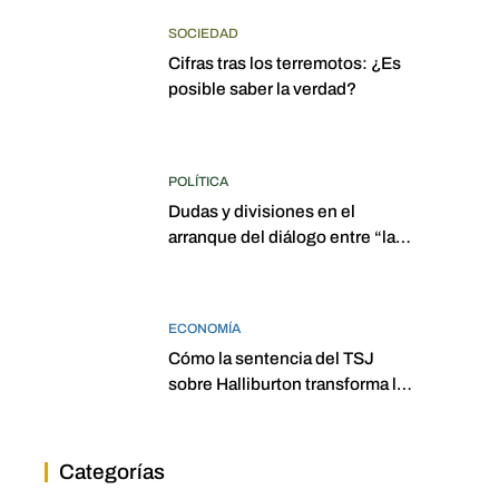
SOCIEDAD
Cifras tras los terremotos: ¿Es
posible saber la verdad?
POLÍTICA
Dudas y divisiones en el
arranque del diálogo entre “las
dos Asambleas”
ECONOMÍA
Cómo la sentencia del TSJ
sobre Halliburton transforma la
jurisprudencia en el petróleo
venezolano
Categorías