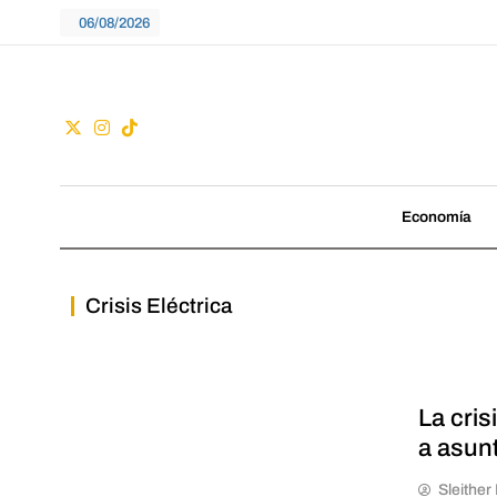
Skip
06/08/2026
to
content
Guac
No seguimos tenden
Economía
Crisis Eléctrica
La cris
a asun
Sleithe