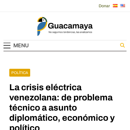
Skip
Donar
to
content
Guacamaya
MENU
POLÍTICA
La crisis eléctrica
venezolana: de problema
técnico a asunto
diplomático, económico y
político