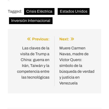
Tagged:
Crisis Eléctrica
Estados Unidos
Inversión Internacional
Previous:
Next:
Post
navigation
Las claves de la
Muere Carmen
visita de Trump a
Navas, madre de
China: guerra en
Víctor Quero:
Irán, Taiwán y la
símbolo de la
competencia entre
búsqueda de verdad
las tecnológicas
y justicia en
Venezuela