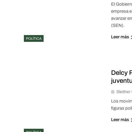
El Gobiern
empresa es
avanzar en
(SEN).
Leer más
POLÍTICA
Delcy 
juvent
Sleithe
Los movimi
figuras po
Leer más