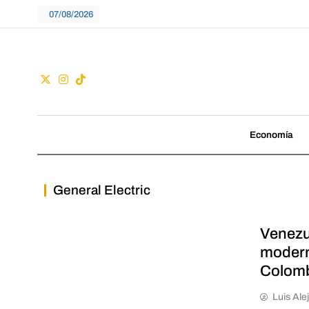
Skip
07/08/2026
to
content
Guac
No seguimos tenden
Economía
General Electric
Venezu
modern
Colomb
Luis Ale