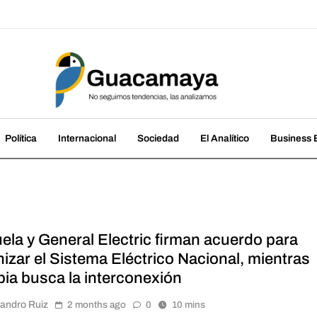
amaya
cias, las analizamos
Política
Internacional
Sociedad
El Analítico
Business B
ela y General Electric firman acuerdo para
izar el Sistema Eléctrico Nacional, mientras
ia busca la interconexión
jandro Ruiz
2 months ago
0
10 mins