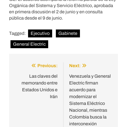
Orgánica del Sistema y Servicio Eléctrico, aprobada
en primera discusión el 2 de junio y en consulta
pública desde el 9 de junio.
Tagged:
Ejecutivo
Gabinete
General Electric
Previous:
Next:
Post
navigation
Las claves del
Venezuela y General
memorando entre
Electric firman
Estados Unidos e
acuerdo para
Irán
modernizar el
Sistema Eléctrico
Nacional, mientras
Colombia busca la
interconexión