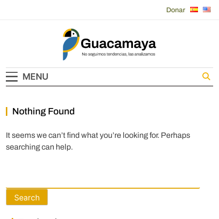
Skip
Donar
to
content
Guacamaya
MENU
Nothing Found
It seems we can’t find what you’re looking for. Perhaps
searching can help.
Search
for: