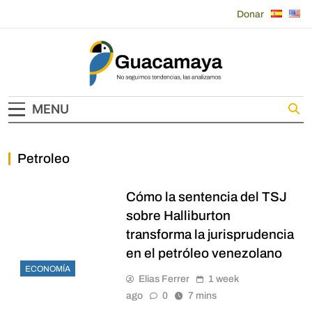
Skip
Donar
to
content
Guacamaya
MENU
Petroleo
Cómo la sentencia del TSJ
sobre Halliburton
transforma la jurisprudencia
en el petróleo venezolano
ECONOMÍA
Elias Ferrer
1 week
ago
0
7 mins