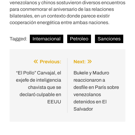
venezolanos y chinos sostuvieron diversos encuentros
para conmemorar el aniversario de las relaciones
bilaterales, en un contexto donde parece existir
cooperación energética entre ambas naciones.
Tagged:
Internacional
Petroleo
Sanciones
Previous:
Next:
Post
navigation
“El Pollo” Carvajal, el
Bukele y Maduro
exjefe de inteligencia
reaccionaron a
chavista que se
desfile en París sobre
declaró culpable en
venezolanos
EEUU
detenidos en El
Salvador