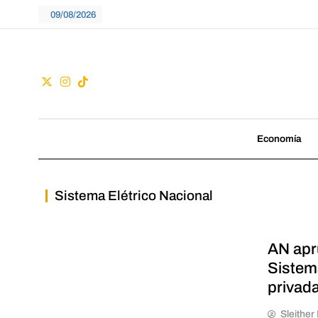
Skip
09/08/2026
to
content
Guac
No seguimos tenden
Economía
Sistema Elétrico Nacional
AN apr
Sistema
privad
Sleithe