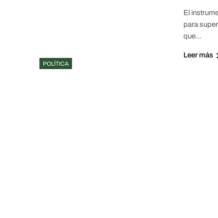
El instrume
para super
que…
Leer más
POLÍTICA