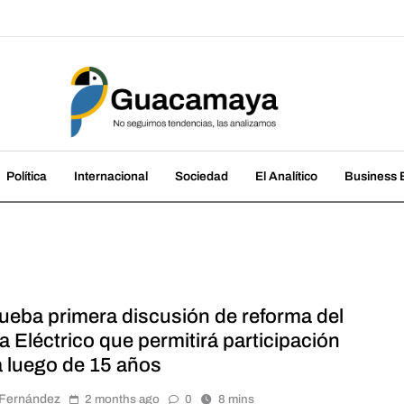
amaya
cias, las analizamos
Política
Internacional
Sociedad
El Analítico
Business B
ueba primera discusión de reforma del
 Eléctrico que permitirá participación
a luego de 15 años
r Fernández
2 months ago
0
8 mins