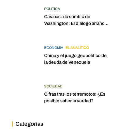
POLÍTICA
Caracas a la sombra de
Washington: El diálogo arrancó
con la mira puesta en
elecciones para 2027
ECONOMÍA
EL ANALÍTICO
China y el juego geopolítico de
la deuda de Venezuela
SOCIEDAD
Cifras tras los terremotos: ¿Es
posible saber la verdad?
Categorías