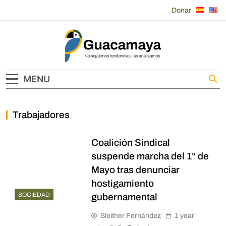
Skip
Donar
to
content
Guacamaya
MENU
Trabajadores
Coalición Sindical
suspende marcha del 1° de
Mayo tras denunciar
hostigamiento
SOCIEDAD
gubernamental
Sleither Fernández
1 year