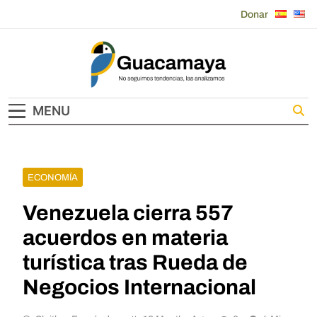
Skip
Donar
to
content
Guacamaya
MENU
ECONOMÍA
Venezuela cierra 557
acuerdos en materia
turística tras Rueda de
Negocios Internacional