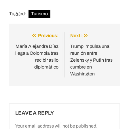
Tagged:
Turismo
Previous:
Next:
Post
navigation
María Alejandra Díaz
Trump impulsa una
llega a Colombia tras
reunión entre
recibir asilo
Zelensky y Putin tras
diplomático
cumbre en
Washington
LEAVE A REPLY
Your email address will not be published.