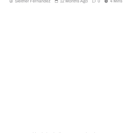
Sleither Fernández
12 Months Ago
0
4 Mins