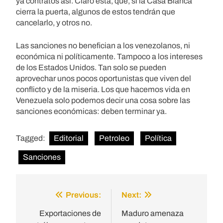
ya contratos así. Claro está, que, si la Casa Blanca
cierra la puerta, algunos de estos tendrán que
cancelarlo, y otros no.
Las sanciones no benefician a los venezolanos, ni
económica ni políticamente. Tampoco a los intereses
de los Estados Unidos. Tan solo se pueden
aprovechar unos pocos oportunistas que viven del
conflicto y de la miseria. Los que hacemos vida en
Venezuela solo podemos decir una cosa sobre las
sanciones económicas: deben terminar ya.
Tagged:
Editorial
Petroleo
Política
Sanciones
Previous:
Next:
Post
navigation
Exportaciones de
Maduro amenaza