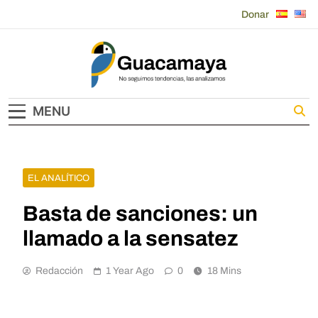
Skip
Donar
to
content
Guacamaya
MENU
EL ANALÍTICO
Basta de sanciones: un
llamado a la sensatez
Redacción
1 Year Ago
0
18 Mins