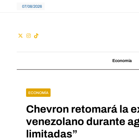
Skip
07/08/2026
to
content
Guac
No seguimos tenden
Economía
ECONOMÍA
Chevron retomará la e
venezolano durante ag
limitadas”