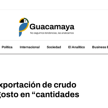
amaya
cias, las analizamos
Política
Internacional
Sociedad
El Analítico
Business B
xportación de crudo
osto en “cantidades