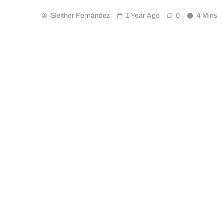
Sleither Fernández
1 Year Ago
0
4 Mins