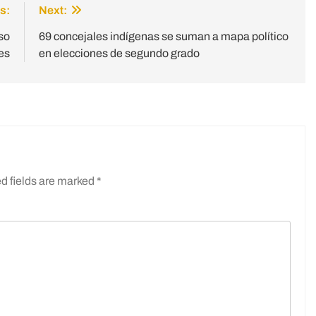
s:
Next:
so
69 concejales indígenas se suman a mapa político
es
en elecciones de segundo grado
d fields are marked
*