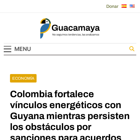
Skip
Donar
to
content
Guacamaya
MENU
ECONOMÍA
Colombia fortalece
vínculos energéticos con
Guyana mientras persisten
los obstáculos por
sanciones para acuerdos