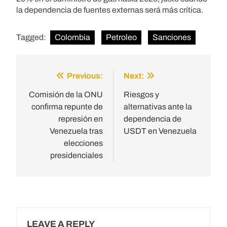
la dependencia de fuentes externas será más crítica.
Tagged:
Colombia
Petroleo
Sanciones
Previous:
Next:
Post
navigation
Comisión de la ONU
Riesgos y
confirma repunte de
alternativas ante la
represión en
dependencia de
Venezuela tras
USDT en Venezuela
elecciones
presidenciales
LEAVE A REPLY