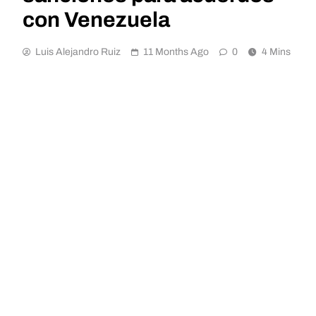
con Venezuela
Luis Alejandro Ruiz
11 Months Ago
0
4 Mins