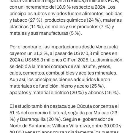
hacia Venezuela llegaron a US$508,5 millones FOB,
con un incremento del 18,9 % respecto a 2024. Los
principales rubros enviados fueron alimentos, bebidas
y tabaco (27 %), productos químicos (24 %), materias
plásticas (11 %), animales y sus productos (7 %) y
metales y sus manufacturas (5 %).
Por el contrario, las importaciones desde Venezuela
cayeron un 21,3 %, al pasar de US$70,3 millones en
2024 a US$55,3 millones CIF en 2025. La disminución
se debió a la menor compra de sal, azufre, yesos,
cales, cementos, combustibles y aceites minerales.
Aun así, los principales bienes adquiridos fueron
materiales de fundición, hierro y acero (25 %),
aparatos y material eléctrico (20 %) y abonos (15 %).
El estudio también destaca que Cúcuta concentra el
51 % del comercio bilateral, seguida por Maicao (23
%) y Barranquilla (20 %). Según el gobernador de
Norte de Santander, William Villamizar, entre 30.000 y
40.000 venezolanos cruzan diariamente los puentes