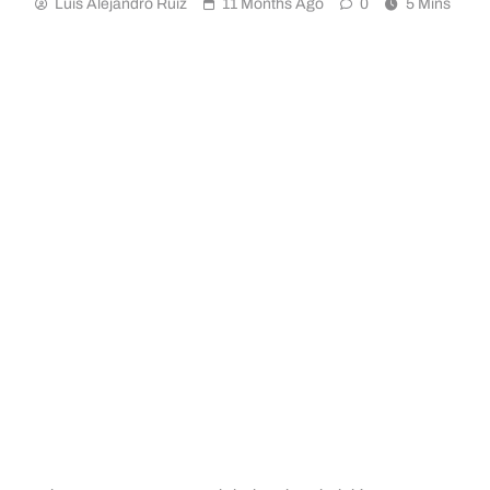
Luis Alejandro Ruiz
11 Months Ago
0
5 Mins