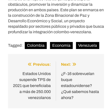
obstáculos, promover la inversión y dinamizar la
producción en ambos países. Este plan se enmarca en
la construcción de la Zona Binacional de Paz y
Desarrollo Económico y Social, un proyecto
respaldado por sectores públicos y privados que busca
profundizar la integración colombo-venezolana.
Tagged:
Colombia
Economía
Venezuela
Previous:
Next:
Post
navigation
Estados Unidos
¿F-16 sobrevuelan
suspende TPS de
buque
2021 que beneficiaba
estadounidense?
a más de 250.000
¿Qué sabemos hasta
venezolanos
ahora?