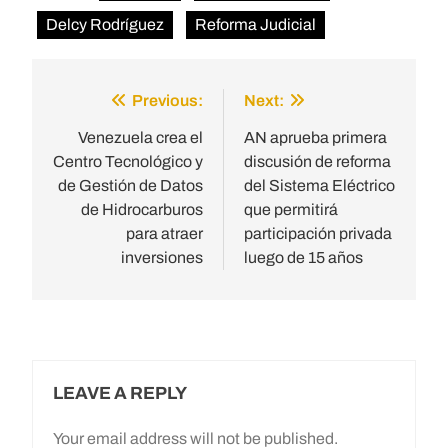
Delcy Rodríguez
Reforma Judicial
Previous:
Next:
Post
navigation
Venezuela crea el
AN aprueba primera
Centro Tecnológico y
discusión de reforma
de Gestión de Datos
del Sistema Eléctrico
de Hidrocarburos
que permitirá
para atraer
participación privada
inversiones
luego de 15 años
LEAVE A REPLY
Your email address will not be published.