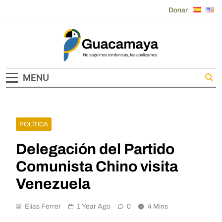
Skip
Donar
to
content
Guacamaya
MENU
POLÍTICA
Delegación del Partido
Comunista Chino visita
Venezuela
Elias Ferrer
1 Year Ago
0
4 Mins