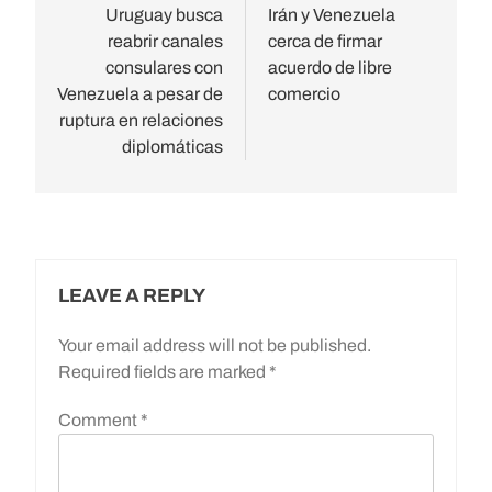
navigation
Uruguay busca
Irán y Venezuela
reabrir canales
cerca de firmar
consulares con
acuerdo de libre
Venezuela a pesar de
comercio
ruptura en relaciones
diplomáticas
LEAVE A REPLY
Your email address will not be published.
Required fields are marked
*
Comment
*