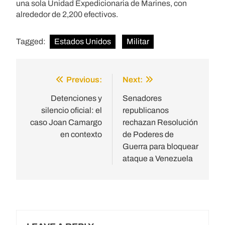
una sola Unidad Expedicionaria de Marines, con
alrededor de 2,200 efectivos.
Tagged:
Estados Unidos
Militar
Previous:
Next:
Post
navigation
Detenciones y
Senadores
silencio oficial: el
republicanos
caso Joan Camargo
rechazan Resolución
en contexto
de Poderes de
Guerra para bloquear
ataque a Venezuela