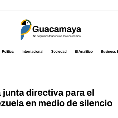
amaya
cias, las analizamos
Política
Internacional
Sociedad
El Analítico
Business B
unta directiva para el
zuela en medio de silencio