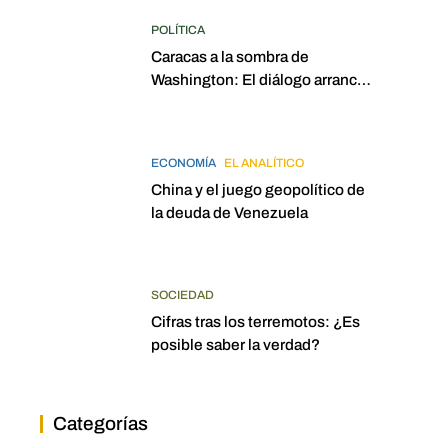
POLÍTICA
Caracas a la sombra de
Washington: El diálogo arrancó
con la mira puesta en
elecciones para 2027
ECONOMÍA
EL ANALÍTICO
China y el juego geopolítico de
la deuda de Venezuela
SOCIEDAD
Cifras tras los terremotos: ¿Es
posible saber la verdad?
Categorías