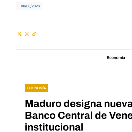
Skip
08/08/2026
to
content
Guac
No seguimos tenden
Economía
ECONOMÍA
Maduro designa nueva j
Banco Central de Vene
institucional