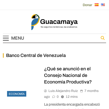
Skip
Donar
to
content
Guacamaya
MENU
Banco Central de Venezuela
¿Qué se anunció en el
Consejo Nacional de
Economía Productiva?
Luis Alejandro Ruiz
7 months
ECONOMÍA
ago
0
12 mins
La presidenta encargada encabezó