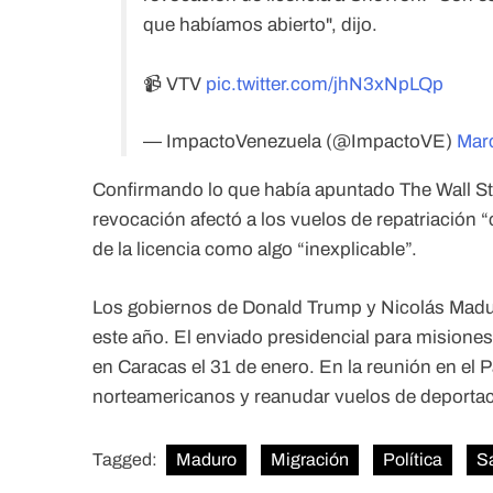
que habíamos abierto", dijo.
📹 VTV
pic.twitter.com/jhN3xNpLQp
— ImpactoVenezuela (@ImpactoVE)
Mar
Confirmando lo que había apuntado The Wall Str
revocación afectó a los vuelos de repatriación “
de la licencia como algo “inexplicable”.
Los gobiernos de Donald Trump y Nicolás Madu
este año. El enviado presidencial para misione
en Caracas el 31 de enero. En la reunión en el P
norteamericanos y reanudar vuelos de deportaci
Tagged:
Maduro
Migración
Política
S