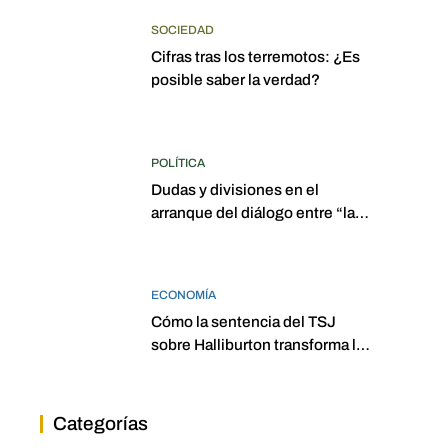
SOCIEDAD
Cifras tras los terremotos: ¿Es
posible saber la verdad?
POLÍTICA
Dudas y divisiones en el
arranque del diálogo entre “las
dos Asambleas”
ECONOMÍA
Cómo la sentencia del TSJ
sobre Halliburton transforma la
jurisprudencia en el petróleo
venezolano
Categorías