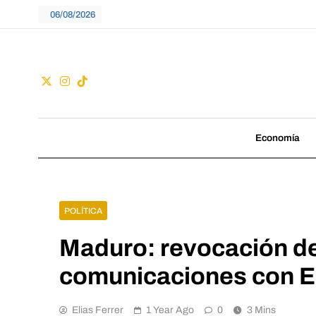
Skip
06/08/2026
to
content
Guac
No seguimos tenden
Economía
POLÍTICA
Maduro: revocación de
comunicaciones con 
Elias Ferrer
1 Year Ago
0
3 Mins