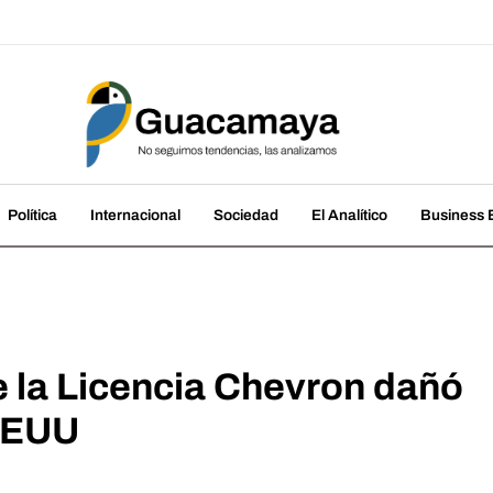
amaya
cias, las analizamos
Política
Internacional
Sociedad
El Analítico
Business B
 la Licencia Chevron dañó
EEUU