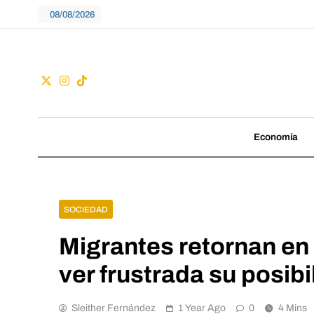
Skip
08/08/2026
to
content
Guac
No seguimos tenden
Economía
SOCIEDAD
Migrantes retornan en
ver frustrada su posib
Sleither Fernández
1 Year Ago
0
4 Mins