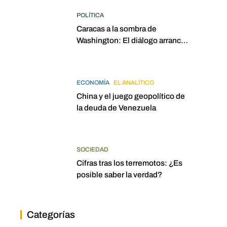
POLÍTICA
Caracas a la sombra de
Washington: El diálogo arrancó
con la mira puesta en
elecciones para 2027
ECONOMÍA
EL ANALÍTICO
China y el juego geopolítico de
la deuda de Venezuela
SOCIEDAD
Cifras tras los terremotos: ¿Es
posible saber la verdad?
Categorías