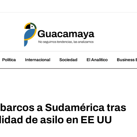
amaya
cias, las analizamos
Política
Internacional
Sociedad
El Analítico
Business B
 barcos a Sudamérica tras
ilidad de asilo en EE UU