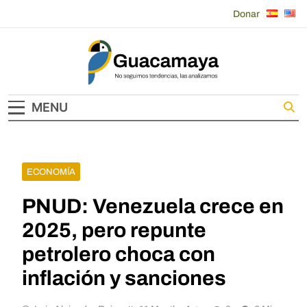
Skip
Donar
to
content
Guacamaya
MENU
ECONOMÍA
PNUD: Venezuela crece en
2025, pero repunte
petrolero choca con
inflación y sanciones