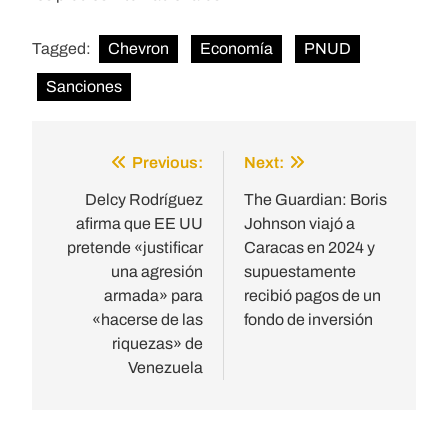
Tagged:
Chevron
Economía
PNUD
Sanciones
Previous:
Next:
Post
navigation
Delcy Rodríguez
The Guardian: Boris
afirma que EE UU
Johnson viajó a
pretende «justificar
Caracas en 2024 y
una agresión
supuestamente
armada» para
recibió pagos de un
«hacerse de las
fondo de inversión
riquezas» de
Venezuela