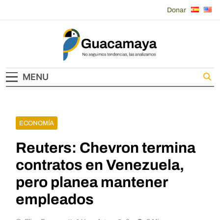
Skip
Donar
to
content
Guacamaya
MENU
ECONOMÍA
Reuters: Chevron termina
contratos en Venezuela,
pero planea mantener
empleados