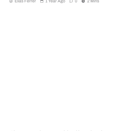
Elias Ferrer
1 Year Ago
0
2 Mins