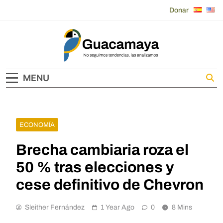
Skip
Donar
to
content
Guacamaya
MENU
ECONOMÍA
Brecha cambiaria roza el
50 % tras elecciones y
cese definitivo de Chevron
Sleither Fernández
1 Year Ago
0
8 Mins