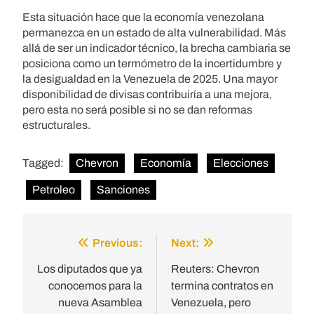
Esta situación hace que la economía venezolana
permanezca en un estado de alta vulnerabilidad. Más
allá de ser un indicador técnico, la brecha cambiaria se
posiciona como un termómetro de la incertidumbre y
la desigualdad en la Venezuela de 2025. Una mayor
disponibilidad de divisas contribuiría a una mejora,
pero esta no será posible si no se dan reformas
estructurales.
Tagged:
Chevron
Economía
Elecciones
Petroleo
Sanciones
Previous:
Next:
Post
navigation
Los diputados que ya
Reuters: Chevron
conocemos para la
termina contratos en
nueva Asamblea
Venezuela, pero