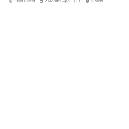
Elias Ferrer
2 Months Ago
0
5 Mins