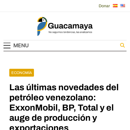
Skip
Donar
to
content
Guacamaya
MENU
ECONOMÍA
Las últimas novedades del
petróleo venezolano:
ExxonMobil, BP, Total y el
auge de producción y
exportaciones