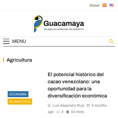
Skip
Donar
to
content
Guacamaya
MENU
Agricultura
El potencial histórico del
cacao venezolano: una
oportunidad para la
ECONOMÍA
diversificación económica
EL ANALÍTICO
Luis Alejandro Ruiz
2 months
ago
0
50 mins