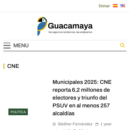
Skip
Donar
to
content
Guacamaya
MENU
CNE
Municipales 2025: CNE
reporta 6,2 millones de
electores y triunfo del
PSUV en al menos 257
POLÍTICA
alcaldías
Sleither Fernández
1 year