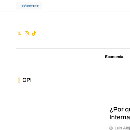
Skip
08/08/2026
to
content
Guac
No seguimos tenden
Economía
CPI
¿Por q
Intern
Luis Ale