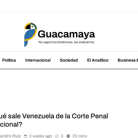
amaya
cias, las analizamos
Política
Internacional
Sociedad
El Analítico
Business B
ué sale Venezuela de la Corte Penal
acional?
jandro Ruiz
2 weeks ago
0
33 mins