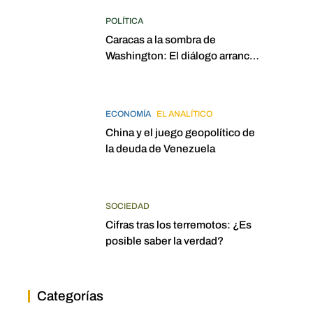
POLÍTICA
Caracas a la sombra de
Washington: El diálogo arrancó
con la mira puesta en
elecciones para 2027
ECONOMÍA
EL ANALÍTICO
China y el juego geopolítico de
la deuda de Venezuela
SOCIEDAD
Cifras tras los terremotos: ¿Es
posible saber la verdad?
Categorías