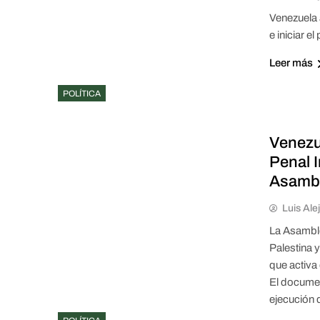
Venezuela 
e iniciar e
Leer más
POLÍTICA
Venezue
Penal I
Asambl
Luis Ale
La Asamble
Palestina 
que activa 
El documen
ejecución 