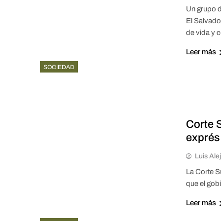
Un grupo d
El Salvado
de vida y 
Leer más
SOCIEDAD
Corte 
exprés
Luis Ale
La Corte S
que el gob
Leer más