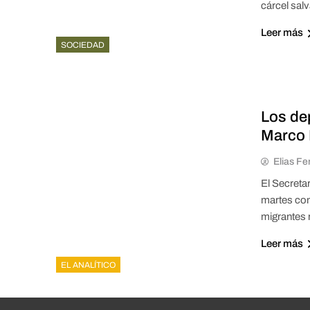
cárcel sal
Leer más
SOCIEDAD
Los de
Marco 
Elias Fe
El Secreta
martes con
migrantes 
Leer más
EL ANALÍTICO