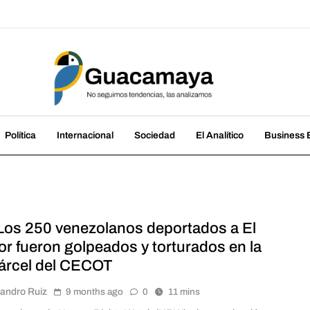
amaya
cias, las analizamos
Política
Internacional
Sociedad
El Analítico
Business B
os 250 venezolanos deportados a El
or fueron golpeados y torturados en la
rcel del CECOT
jandro Ruiz
9 months ago
0
11 mins