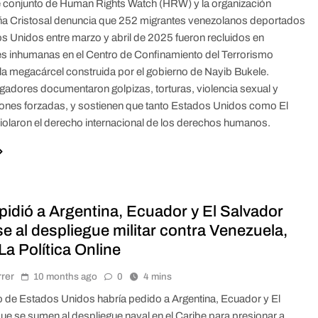
 conjunto de Human Rights Watch (HRW) y la organización
a Cristosal denuncia que 252 migrantes venezolanos deportados
s Unidos entre marzo y abril de 2025 fueron recluidos en
s inhumanas en el Centro de Confinamiento del Terrorismo
a megacárcel construida por el gobierno de Nayib Bukele.
igadores documentaron golpizas, torturas, violencia sexual y
ones forzadas, y sostienen que tanto Estados Unidos como El
iolaron el derecho internacional de los derechos humanos.
pidió a Argentina, Ecuador y El Salvador
e al despliegue militar contra Venezuela,
a Política Online
rrer
10 months ago
0
4 mins
o de Estados Unidos habría pedido a Argentina, Ecuador y El
ue se sumen al despliegue naval en el Caribe para presionar a