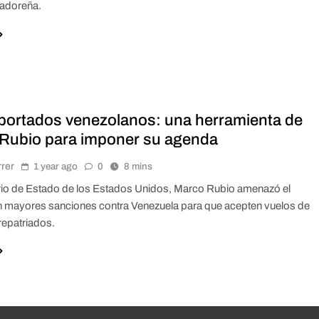
vadoreña.
portados venezolanos: una herramienta de
Rubio para imponer su agenda
rrer
1 year ago
0
8 mins
rio de Estado de los Estados Unidos, Marco Rubio amenazó el
 mayores sanciones contra Venezuela para que acepten vuelos de
repatriados.