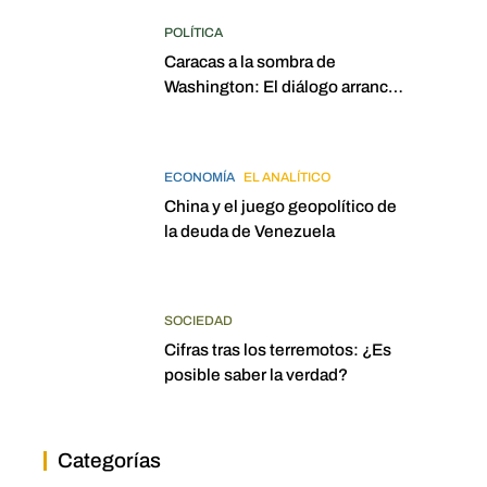
POLÍTICA
Caracas a la sombra de
Washington: El diálogo arrancó
con la mira puesta en
elecciones para 2027
ECONOMÍA
EL ANALÍTICO
China y el juego geopolítico de
la deuda de Venezuela
SOCIEDAD
Cifras tras los terremotos: ¿Es
posible saber la verdad?
Categorías