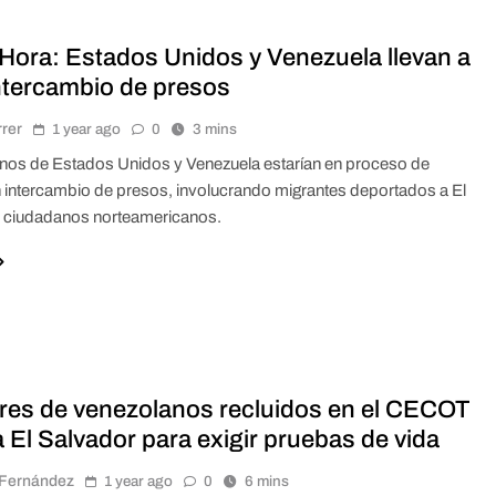
 Hora: Estados Unidos y Venezuela llevan a
ntercambio de presos
rrer
1 year ago
0
3 mins
nos de Estados Unidos y Venezuela estarían en proceso de
n intercambio de presos, involucrando migrantes deportados a El
y ciudadanos norteamericanos.
ares de venezolanos recluidos en el CECOT
a El Salvador para exigir pruebas de vida
r Fernández
1 year ago
0
6 mins