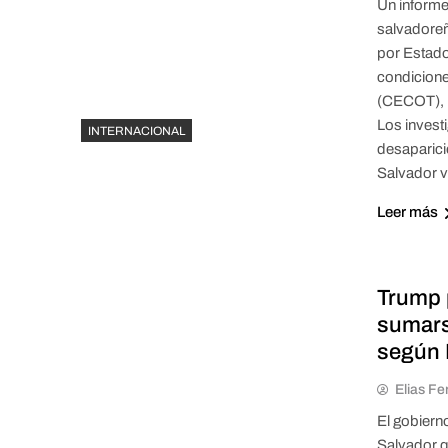
Un informe
salvadoreñ
por Estado
condicione
(CECOT), l
Los invest
INTERNACIONAL
desaparici
Salvador v
Leer más
Trump 
sumars
según L
Elias Fe
El gobiern
Salvador q