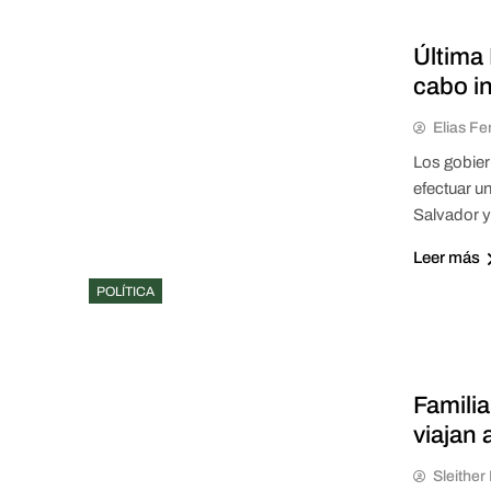
Última
cabo i
Elias Fe
Los gobier
efectuar u
Salvador 
Leer más
POLÍTICA
Famili
viajan 
Sleithe