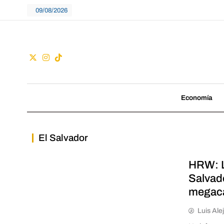
Skip
09/08/2026
to
content
Guac
No seguimos tenden
Economía
El Salvador
HRW: L
Salvad
megacá
Luis Ale