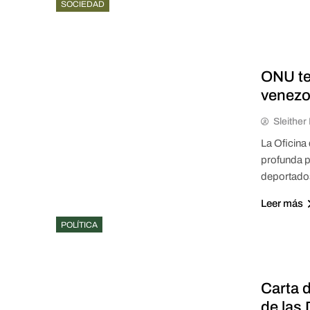
SOCIEDAD
ONU te
venezo
Sleithe
La Oficin
profunda p
deportados
Leer más
POLÍTICA
Carta 
de las