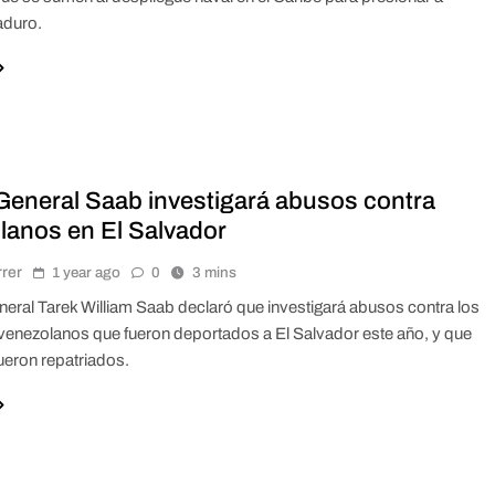
aduro.
 General Saab investigará abusos contra
lanos en El Salvador
rrer
1 year ago
0
3 mins
general Tarek William Saab declaró que investigará abusos contra los
venezolanos que fueron deportados a El Salvador este año, y que
ueron repatriados.