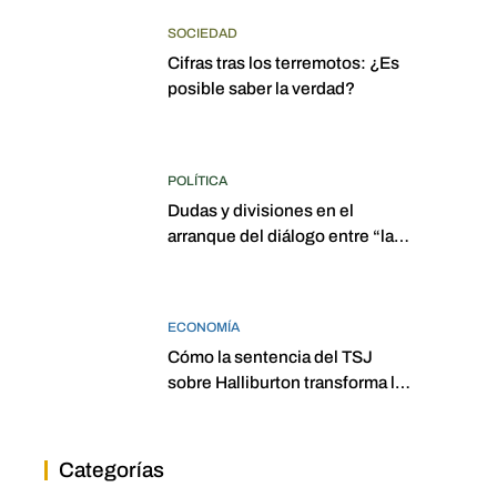
SOCIEDAD
Cifras tras los terremotos: ¿Es
posible saber la verdad?
POLÍTICA
Dudas y divisiones en el
arranque del diálogo entre “las
dos Asambleas”
ECONOMÍA
Cómo la sentencia del TSJ
sobre Halliburton transforma la
jurisprudencia en el petróleo
venezolano
Categorías