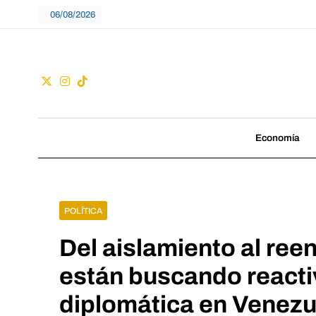
Skip
06/08/2026
to
content
Guac
No seguimos tenden
Economía
POLÍTICA
Del aislamiento al ree
están buscando reacti
diplomática en Venezu