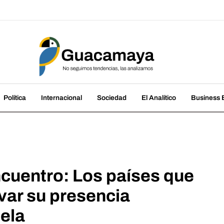
amaya
cias, las analizamos
Política
Internacional
Sociedad
El Analítico
Business B
ncuentro: Los países que
var su presencia
ela