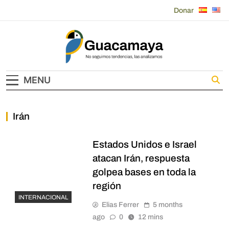
Skip
Donar
to
content
Guacamaya
MENU
Irán
Estados Unidos e Israel
atacan Irán, respuesta
golpea bases en toda la
región
INTERNACIONAL
Elias Ferrer
5 months
ago
0
12 mins