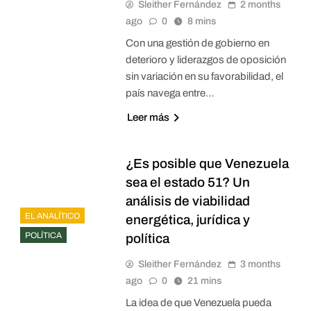
Sleither Fernández
2 months
ago
0
8 mins
Con una gestión de gobierno en
deterioro y liderazgos de oposición
sin variación en su favorabilidad, el
país navega entre…
Leer más
¿Es posible que Venezuela
sea el estado 51? Un
análisis de viabilidad
EL ANALÍTICO
energética, jurídica y
POLÍTICA
política
Sleither Fernández
3 months
ago
0
21 mins
La idea de que Venezuela pueda