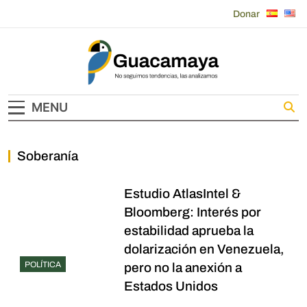
Skip
Donar
to
content
Guacamaya
MENU
Soberanía
Estudio AtlasIntel &
Bloomberg: Interés por
estabilidad aprueba la
dolarización en Venezuela,
POLÍTICA
pero no la anexión a
Estados Unidos