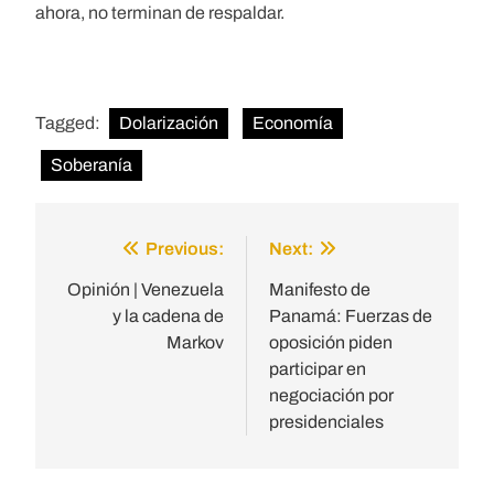
ahora, no terminan de respaldar.
Tagged:
Dolarización
Economía
Soberanía
Previous:
Next:
Post
navigation
Opinión | Venezuela
Manifesto de
y la cadena de
Panamá: Fuerzas de
Markov
oposición piden
participar en
negociación por
presidenciales