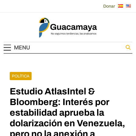
Skip
Donar
to
content
Guacamaya
MENU
POLÍTICA
Estudio AtlasIntel &
Bloomberg: Interés por
estabilidad aprueba la
dolarización en Venezuela,
pero no la anexión a