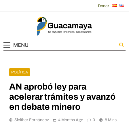
Skip
Donar
to
content
Guacamaya
MENU
POLÍTICA
AN aprobó ley para
acelerar trámites y avanzó
en debate minero
Sleither Fernández
4 Months Ago
0
8 Mins