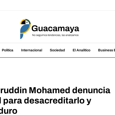
amaya
cias, las analizamos
Política
Internacional
Sociedad
El Analítico
Business B
zruddin Mohamed denuncia
 para desacreditarlo y
duro