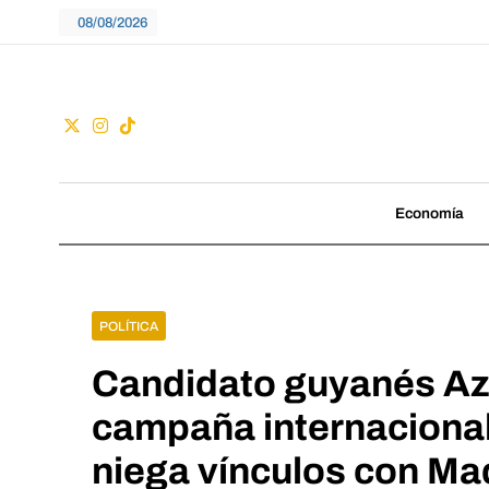
Skip
08/08/2026
to
content
Guac
No seguimos tenden
Economía
POLÍTICA
Candidato guyanés A
campaña internacional
niega vínculos con Ma