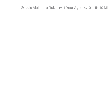
Luis Alejandro Ruiz
1 Year Ago
0
10 Mins