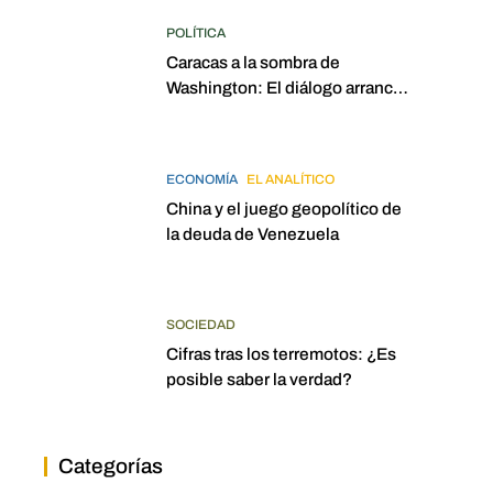
POLÍTICA
Caracas a la sombra de
Washington: El diálogo arrancó
con la mira puesta en
elecciones para 2027
ECONOMÍA
EL ANALÍTICO
China y el juego geopolítico de
la deuda de Venezuela
SOCIEDAD
Cifras tras los terremotos: ¿Es
posible saber la verdad?
Categorías