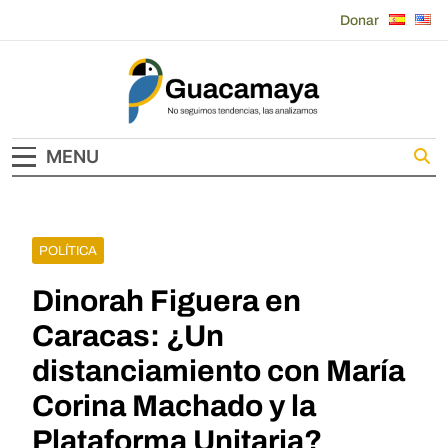
Skip
Donar
to
content
Guacamaya
MENU
POLÍTICA
Dinorah Figuera en
Caracas: ¿Un
distanciamiento con María
Corina Machado y la
Plataforma Unitaria?