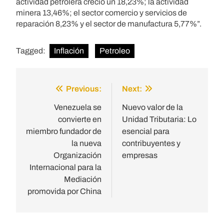
actividad petrolera creció un 18,23%; la actividad
minera 13,46%; el sector comercio y servicios de
reparación 8,23% y el sector de manufactura 5,77%”.
Tagged:
Inflación
Petroleo
Previous:
Next:
Post
navigation
Venezuela se
Nuevo valor de la
convierte en
Unidad Tributaria: Lo
miembro fundador de
esencial para
la nueva
contribuyentes y
Organización
empresas
Internacional para la
Mediación
promovida por China