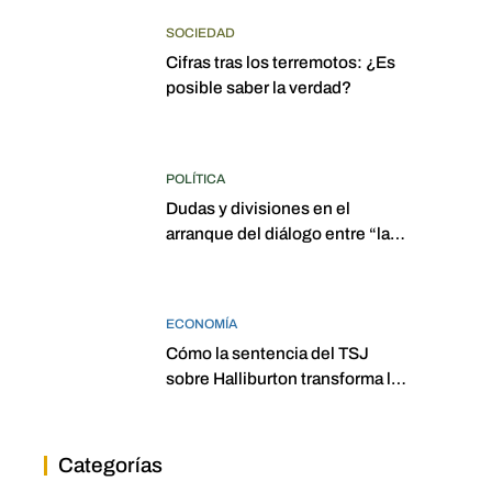
SOCIEDAD
Cifras tras los terremotos: ¿Es
posible saber la verdad?
POLÍTICA
Dudas y divisiones en el
arranque del diálogo entre “las
dos Asambleas”
ECONOMÍA
Cómo la sentencia del TSJ
sobre Halliburton transforma la
jurisprudencia en el petróleo
venezolano
Categorías