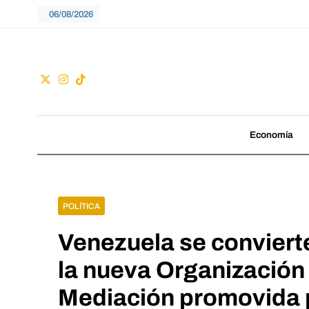
Skip
06/08/2026
to
content
Guac
No seguimos tenden
Economía
POLÍTICA
Venezuela se conviert
la nueva Organización 
Mediación promovida 