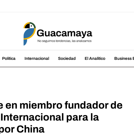
amaya
cias, las analizamos
Política
Internacional
Sociedad
El Analítico
Business B
e en miembro fundador de
Internacional para la
por China