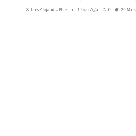
Luis Alejandro Ruiz
1 Year Ago
0
20 Mins