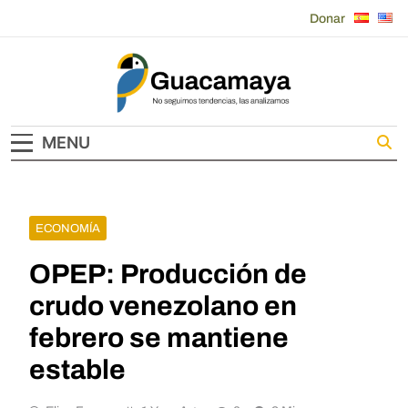
Skip
Donar
to
content
Guacamaya
MENU
ECONOMÍA
OPEP: Producción de
crudo venezolano en
febrero se mantiene
estable