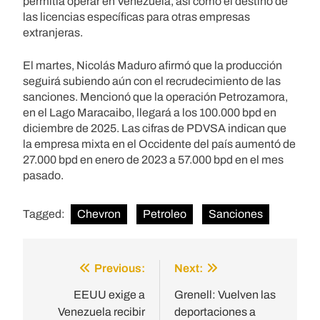
permitía operar en Venezuela, así como el destino de
las licencias específicas para otras empresas
extranjeras.
El martes, Nicolás Maduro afirmó que la producción
seguirá subiendo aún con el recrudecimiento de las
sanciones. Mencionó que la operación Petrozamora,
en el Lago Maracaibo, llegará a los 100.000 bpd en
diciembre de 2025. Las cifras de PDVSA indican que
la empresa mixta en el Occidente del país aumentó de
27.000 bpd en enero de 2023 a 57.000 bpd en el mes
pasado.
Tagged:
Chevron
Petroleo
Sanciones
Previous:
Next:
Post
navigation
EEUU exige a
Grenell: Vuelven las
Venezuela recibir
deportaciones a