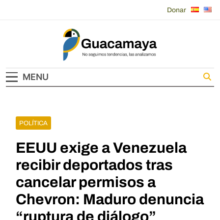
Skip
Donar
to
content
Guacamaya
MENU
POLÍTICA
EEUU exige a Venezuela
recibir deportados tras
cancelar permisos a
Chevron: Maduro denuncia
“ruptura de diálogo”