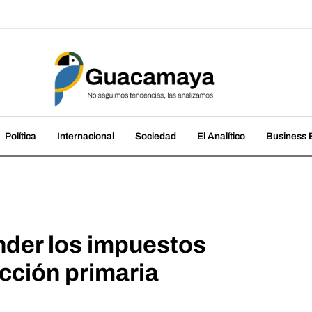
amaya
cias, las analizamos
Política
Internacional
Sociedad
El Analítico
Business B
der los impuestos
cción primaria