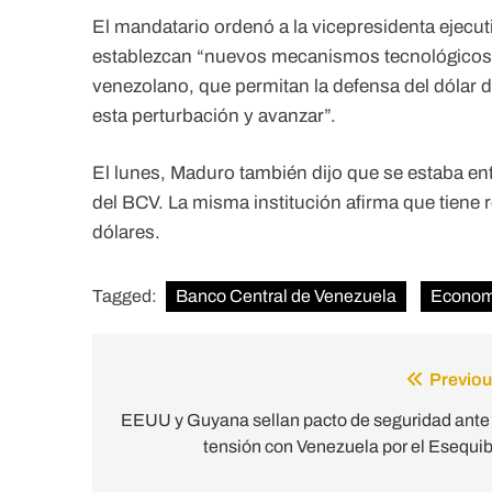
El mandatario ordenó a la vicepresidenta ejecut
establezcan “nuevos mecanismos tecnológicos d
venezolano, que permitan la defensa del dólar d
esta perturbación y avanzar”.
El lunes, Maduro también dijo que se estaba ent
del BCV. La misma institución afirma que tiene r
dólares.
Tagged:
Banco Central de Venezuela
Econom
Previou
Post
navigation
EEUU y Guyana sellan pacto de seguridad ante 
tensión con Venezuela por el Esequib