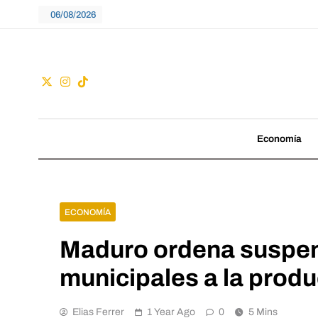
Skip
06/08/2026
to
content
Guac
No seguimos tenden
Economía
ECONOMÍA
Maduro ordena suspen
municipales a la produ
Elias Ferrer
1 Year Ago
0
5 Mins