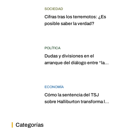
SOCIEDAD
Cifras tras los terremotos: ¿Es
posible saber la verdad?
POLÍTICA
Dudas y divisiones en el
arranque del diálogo entre “las
dos Asambleas”
ECONOMÍA
Cómo la sentencia del TSJ
sobre Halliburton transforma la
jurisprudencia en el petróleo
venezolano
Categorías