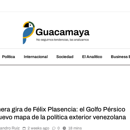
amaya
cias, las analizamos
Política
Internacional
Sociedad
El Analítico
Business B
era gira de Félix Plasencia: el Golfo Pérsico
uevo mapa de la política exterior venezolana
jandro Ruiz
2 weeks ago
0
18 mins