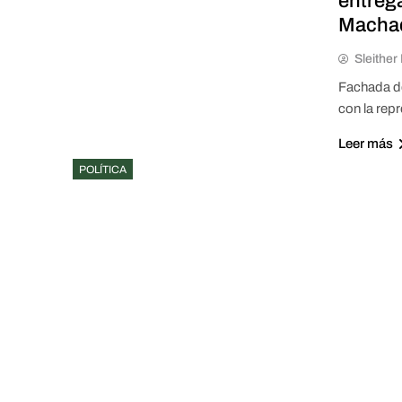
entreg
Macha
Sleithe
Fachada de
con la rep
Leer más
POLÍTICA