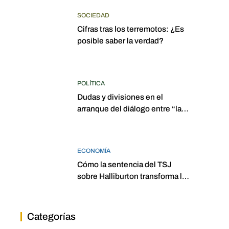
SOCIEDAD
Cifras tras los terremotos: ¿Es
posible saber la verdad?
POLÍTICA
Dudas y divisiones en el
arranque del diálogo entre “las
dos Asambleas”
ECONOMÍA
Cómo la sentencia del TSJ
sobre Halliburton transforma la
jurisprudencia en el petróleo
venezolano
Categorías