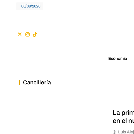
Skip
06/08/2026
to
content
Guac
No seguimos tenden
Economía
Cancillería
La prim
en el n
Luis Ale