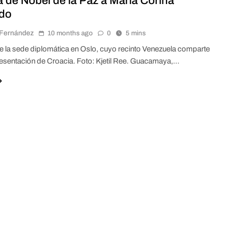
a de Nobel de la Paz a María Corina
do
r Fernández
10 months ago
0
5 mins
 la sede diplomática en Oslo, cuyo recinto Venezuela comparte
resentación de Croacia. Foto: Kjetil Ree. Guacamaya,…