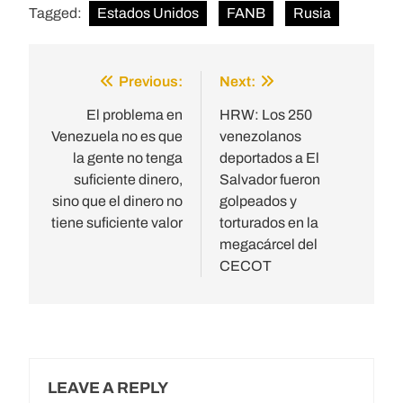
Tagged:
Estados Unidos
FANB
Rusia
Previous:
Next:
Post
navigation
El problema en
HRW: Los 250
Venezuela no es que
venezolanos
la gente no tenga
deportados a El
suficiente dinero,
Salvador fueron
sino que el dinero no
golpeados y
tiene suficiente valor
torturados en la
megacárcel del
CECOT
LEAVE A REPLY