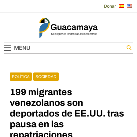
Skip
Donar
to
content
Guacamaya
MENU
POLÍTICA
SOCIEDAD
199 migrantes
venezolanos son
deportados de EE.UU. tras
pausa en las
repatriaciones