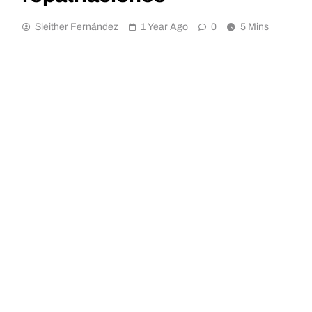
Sleither Fernández
1 Year Ago
0
5 Mins